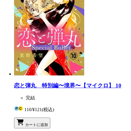
恋と弾丸 特別編〜境界〜【マイクロ】 10
完結
110
/
¥121
(税込)
カートに追加