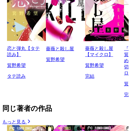
恋と弾丸【タテ
薔薇と殺し屋
『
薔薇と殺し屋
読み】
【マイクロ】
箕
箕野希望
め
箕野希望
箕野希望
切
ロ
タテ読み
完結
箕
完
同じ著者の作品
もっと見る