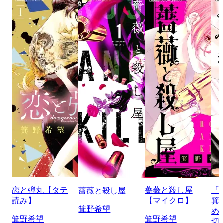
恋と弾丸【タテ
薔薇と殺し屋
『
薔薇と殺し屋
読み】
【マイクロ】
箕
箕野希望
め
箕野希望
箕野希望
切