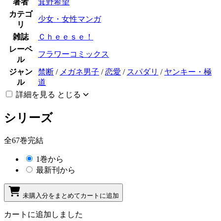
著者
箕野希望
カテゴ
少女・女性マンガ
リ
雑誌
Ｃｈｅｅｓｅ！
レーベ
フラワーコミックス
ル
ジャン
禁断
/
メガネ男子
/
恋愛
/
スパダリ
/
ヤンキー・極
ル
道
詳細を見る
とじる
シリーズ
全67巻完結
1巻から
最新刊から
未購入分をまとめてカートに追加
カートに追加しました