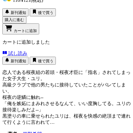
110
/
¥121
(税込)
新刊通知
後で買う
購入に進む
カートに追加
カートに追加しました
試し読み
新刊通知
後で買う
恋人である桜夜組の若頭・桜夜才臣に「指名」されてしまっ
た女子大生・ユリ。
高級クラブで他の男たちに接待していたことがバレてしま
い、
桜夜の逆鱗に触れ--
「俺を嫉妬にまみれさせるなんて、いい度胸してる。ユリの
接待楽しみだよ--」
黒塗りの車に乗せられたユリは、桜夜を快感の絶頂まで連れ
て行くように言われて…