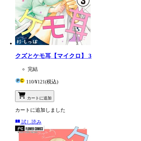
クズとケモ耳【マイクロ】 3
完結
110
/
¥121
(税込)
カートに追加
カートに追加しました
試し読み