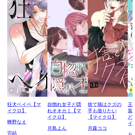
狂犬ベイベ【マ
自惚れ女子と隠
捨て猫はクズの
王
イクロ】
れオオカミ【マ
手も借りたい
装
イクロ】
【マイクロ】
ど
蜂野なえ
イ
月島よん
月森ココ
完結
み