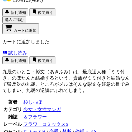
110
/
¥121
(税込)
新刊通知
後で買う
購入に進む
カートに追加
カートに追加しました
試し読み
新刊通知
後で買う
九晟のいとこ・彰文（あきふみ）は、最底辺人種「ミミ付
き」のぼたんと結婚するという。貴族がミミ付きと結婚なん
て猛反対の九晟。ところがメルはそんな彰文を好意の目でみ
てしまい、九晟の逆鱗にふれてしまう。
著者
杉しっぽ
カテゴリ
少女・女性マンガ
雑誌
＆フラワー
レーベル
フラワーコミックスα
ジャンル
ちょっとH
/
恋愛
/
禁断
/
俺様・ドS