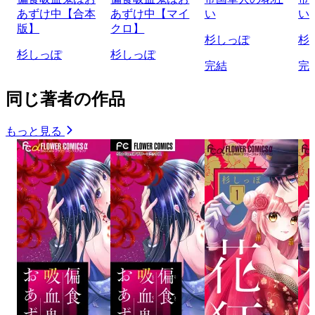
あずけ中【合本
あずけ中【マイ
い
い
版】
クロ】
杉しっぽ
杉
杉しっぽ
杉しっぽ
完結
完
同じ著者の作品
もっと見る