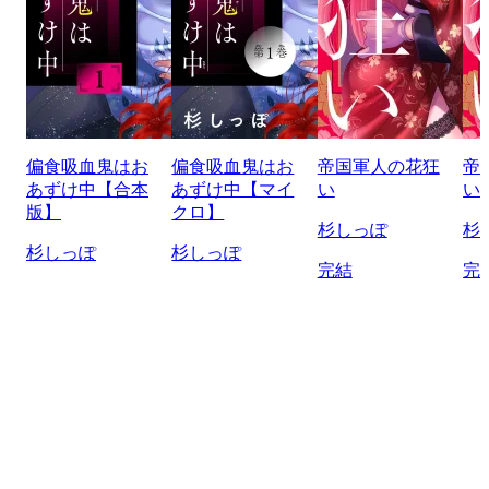
偏食吸血鬼はお
偏食吸血鬼はお
帝国軍人の花狂
帝
あずけ中【合本
あずけ中【マイ
い
い
版】
クロ】
杉しっぽ
杉
杉しっぽ
杉しっぽ
完結
完