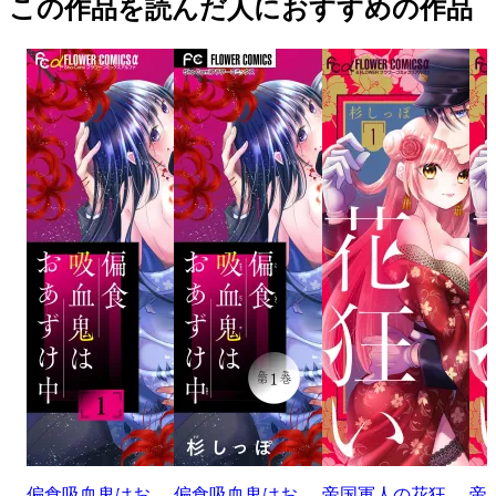
この作品を読んだ人におすすめの作品
偏食吸血鬼はお
偏食吸血鬼はお
帝国軍人の花狂
帝