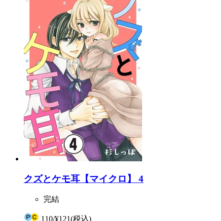
クズとケモ耳【マイクロ】 4
完結
110
/
¥121
(税込)