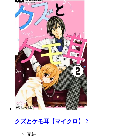
クズとケモ耳【マイクロ】 2
完結