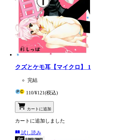
クズとケモ耳【マイクロ】 1
完結
110
/
¥121
(税込)
カートに追加
カートに追加しました
試し読み