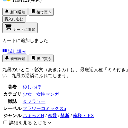
110
/
¥121
(税込)
新刊通知
後で買う
購入に進む
カートに追加
カートに追加しました
試し読み
新刊通知
後で買う
九晟のいとこ・彰文（あきふみ）は、最底辺人種「ミミ付き
い、九晟の逆鱗にふれてしまう。
著者
杉しっぽ
カテゴリ
少女・女性マンガ
雑誌
＆フラワー
レーベル
フラワーコミックスα
ジャンル
ちょっとH
/
恋愛
/
禁断
/
俺様・ドS
詳細を見る
とじる