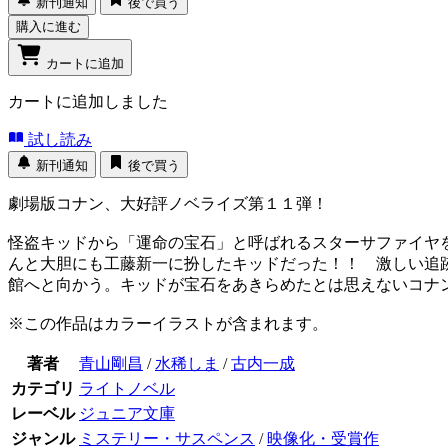
新刊通知
後で買う
購入に進む
カートに追加
カートに追加しました
試し読み
新刊通知
後で買う
劇場版コナン、大好評ノベライズ第１１弾！
怪盗キッドから「運命の宝石」と呼ばれるスターサファイヤ
んと大胆にも工藤新一に扮したキッドだった！！ 激しい追
館へと向かう。キッドが宝石をあきらめたとは思えないコナ
※この作品はカラーイラストが含まれます。
著者
青山剛昌
/
水稀しま
/
古内一成
カテゴリ
ライトノベル
レーベル
ジュニア文庫
ジャンル
ミステリー・サスペンス
/
映像化・受賞作