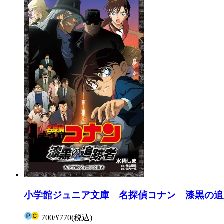
小学館ジュニア文庫 名探偵コナン 漆黒の追跡
700
/
¥770
(税込)