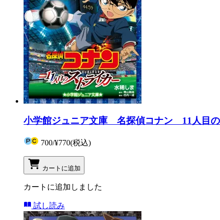
小学館ジュニア文庫 名探偵コナン 11人目
700
/
¥770
(税込)
カートに追加
カートに追加しました
試し読み