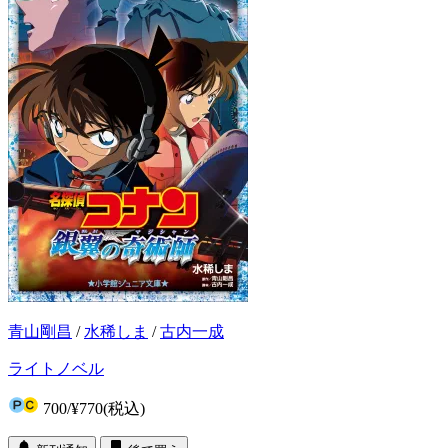
青山剛昌
/
水稀しま
/
古内一成
ライトノベル
700
/
¥770
(税込)