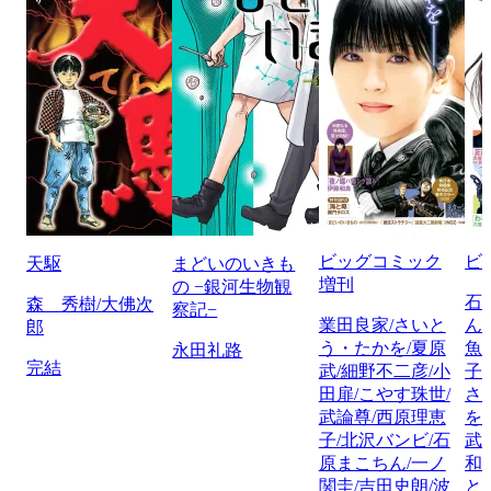
ビッグコミック
ビ
天駆
まどいのいきも
増刊
の −銀河生物観
石
森 秀樹/大佛次
察記−
業田良家/さいと
ん
郎
う・たかを/夏原
魚
永田礼路
完結
武/細野不二彦/小
子
田扉/こやす珠世/
さ
武論尊/西原理恵
を
子/北沢バンビ/石
武
原まこちん/一ノ
和
関圭/吉田史朗/波
と