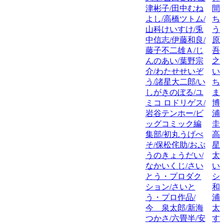
津彬子/田中むね
間
よし/高橋ツトム/
ち
山科けいすけ/兎
う
中信志/伊藤和良/
原
藤子不二雄Ａ/じ
吾
んのあい/葉野宗
之
介/わたせせいぞ
い
う/諸星大二郎/い
ち
しがきのぼる/ユ
ま
ミコ ロドリゲス/
博
岩谷テンホー/ビ
浦
ッグコミック編
圭
集部/初丸うげべ
高
そ/保松侘助/おぷ
星
うのきょうだい/
太
なかいくじ/さい
い
とう・プロダク
シ
ション/さいと
和
う・プロ作品/
浦
今 泉太郎/新海
太
つかさ/六畳半/安
す