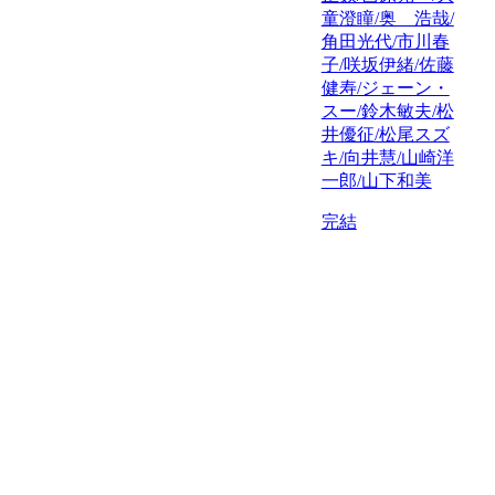
童澄瞳/奥 浩哉/
角田光代/市川春
子/咲坂伊緒/佐藤
健寿/ジェーン・
スー/鈴木敏夫/松
井優征/松尾スズ
キ/向井慧/山崎洋
一郎/山下和美
完結