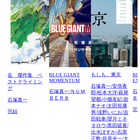
もしも、東京
BLUE GIANT
BL
岳 傑作集 ベ
MOMENTUM
EX
ストクライミン
石塚真一/安倍夜
グ
石塚真一/ＮＵＭ
石
郎/松本大洋/萩尾
ＢＥＲ８
Ｂ
望都/小畑友紀/岩
石塚真一
本ナオ/太田垣康
完
完結
男/浅野いにお/吉
田戦車/望月ミネ
タロウ/黒田硫黄/
出水ぽすか/石黒
正数/昌原光一/大