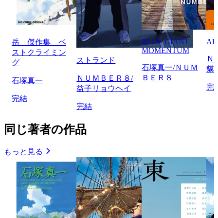
BLUE GIANT
AB
岳 傑作集 ベ
MOMENTUM
ストクライミン
Ｎ
ストランド
グ
石塚真一/ＮＵＭ
貘
ＢＥＲ８
ＮＵＭＢＥＲ８/
石塚真一
完
益子リョウヘイ
完結
完結
同じ著者の作品
もっと見る