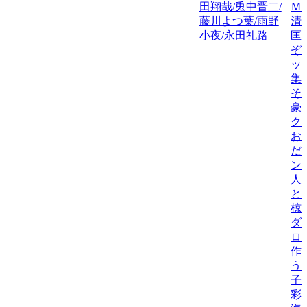
田翔哉/兎中晋二/
Ｍ
藤川よつ葉/雨野
清
小夜/永田礼路
匡
ぞ
ッ
集
そ
豪
ク
お
だ
ン
人
と
椋
ダ
ロ
作
う
子
彩