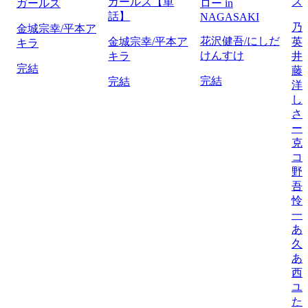
ガールズ【単
ス
ガールズ
ロー in
話】
NAGASAKI
乃
金城宗幸/平本ア
花沢健吾/にしだ
金城宗幸/平本ア
英
キラ
けんすけ
キラ
井
完結
藤
完結
完結
洋
し
さ
ー
克
コ
野
吾
怜
一
あ
久
あ
西
ユ
た