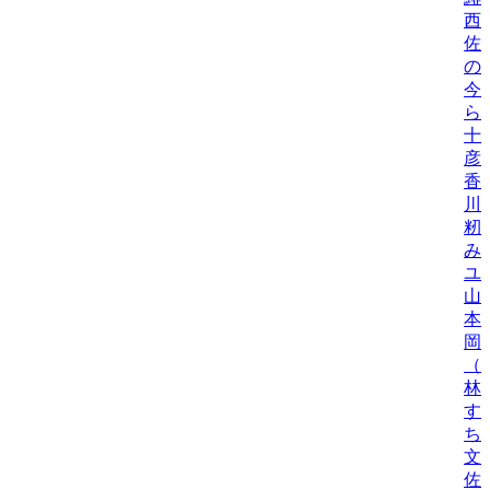
西
佐
の
今
ら
十
彦
香
川
籾
み
ユ
山
本
岡
（
林
す
ち
文
佐