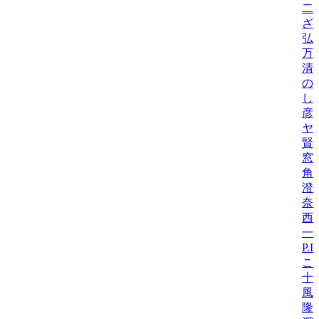
二
ざ
弘
万
清
の
し
彦
ヤ
賢吾
窓
角
澄
奈
西
一
P.
こ
十
風
隆