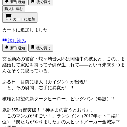
新刊通知
後で買う
購入に進む
カートに追加
カートに追加しました
試し読み
新刊通知
後で買う
交番勤めの警官・蛇ヶ崎晋太郎は同棲中の彼女と、このまま
結婚して家庭を持って子供が生まれて――という未来をつま
んなそうに思っている。
ある日、目前に壊人（カイジン）が出現!!
…と、その瞬間、右手に異変が…!!
破壊と絶望の新ダークヒーロー、ビッグバン（爆誕）!!
累計555万部突破！『神さまの言うとおり』、
「このマンガがすごい！」ランクイン（2017年オトコ編11
位）『僕たちがやりました』の大ヒットメーカー金城宗幸