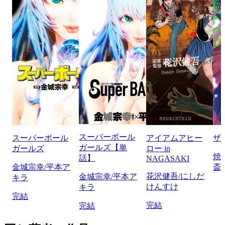
スーパーボール
スーパーボール
アイアムアヒー
ザ
ガールズ【単
ガールズ
ロー in
焼
話】
NAGASAKI
金城宗幸/平本ア
斎
花沢健吾/にしだ
金城宗幸/平本ア
キラ
けんすけ
キラ
完結
完結
完結