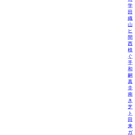
学
田
織/
山
ヒロ
間
西
植
ぐ
手
和/
嗣
真
圭
南
き
芝
トシ
田
来
ガ