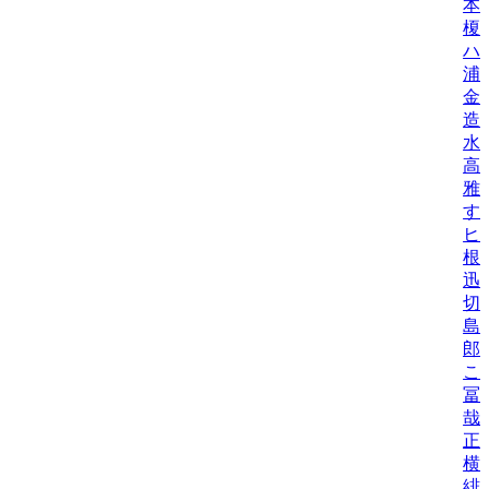
本
榎
ハ
浦
金
造
水
高
雅
す
ヒ
根
迅
切
島
郎
こ
冨
哉
正
横
緋