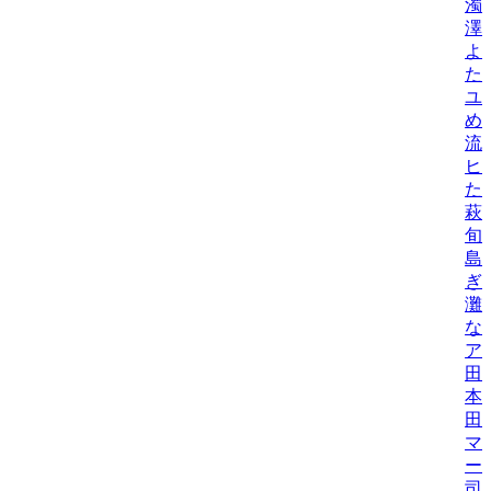
濁
澤
よ
た
ユ
め
流
ヒ
た
萩
旬
島
ぎ
灘
な
ア
田
本
田
マ
ー
司