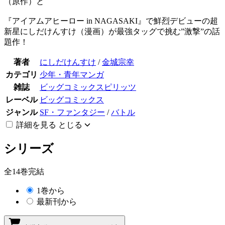
（原作）と
『アイアムアヒーロー in NAGASAKI』で鮮烈デビューの超
新星にしだけんすけ（漫画）が最強タッグで挑む”激撃”の話
題作！
著者
にしだけんすけ
/
金城宗幸
カテゴリ
少年・青年マンガ
雑誌
ビッグコミックスピリッツ
レーベル
ビッグコミックス
ジャンル
SF・ファンタジー
/
バトル
詳細を見る
とじる
シリーズ
全14巻完結
1巻から
最新刊から