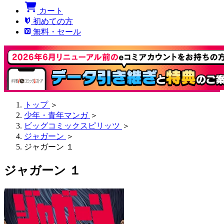
カート
初めての方
無料・セール
トップ
＞
少年・青年マンガ
＞
ビッグコミックスピリッツ
＞
ジャガーン
＞
ジャガーン １
ジャガーン １