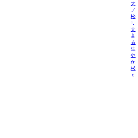
大
ノ
松
リ
犬
高
る
生
や
か/
杉
ｃ