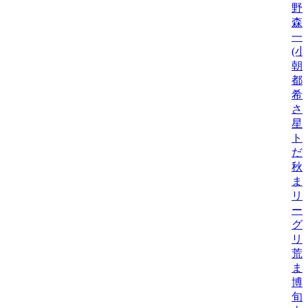
野
森
一
(
朝
都
希
さ
星
ト
だ
秋
ま
リ
ー
グ
リ
荒
ま
博
旬