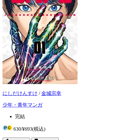
にしだけんすけ
/
金城宗幸
少年・青年マンガ
完結
630
/
¥693
(税込)