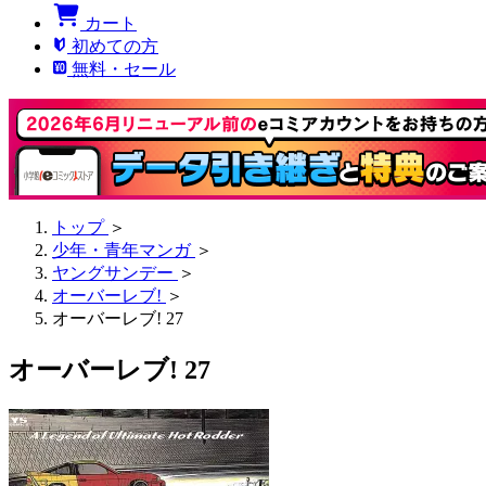
カート
初めての方
無料・セール
トップ
＞
少年・青年マンガ
＞
ヤングサンデー
＞
オーバーレブ!
＞
オーバーレブ! 27
オーバーレブ! 27