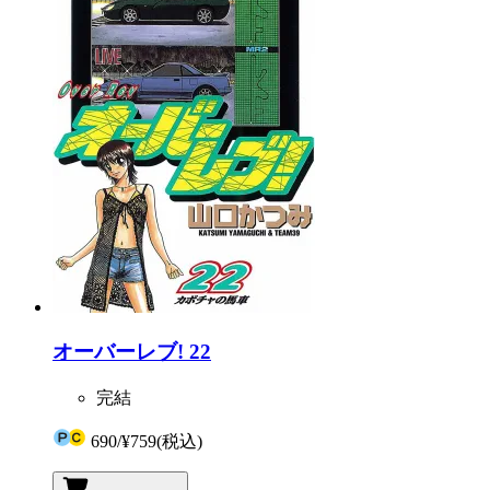
オーバーレブ! 22
完結
690
/
¥759
(税込)