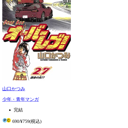
山口かつみ
少年・青年マンガ
完結
690
/
¥759
(税込)