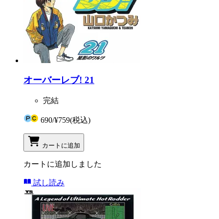
オーバーレブ! 21
完結
690
/
¥759
(税込)
カートに追加
カートに追加しました
試し読み