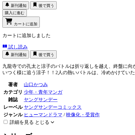
新刊通知
後で買う
購入に進む
カートに追加
カートに追加しました
試し読み
新刊通知
後で買う
九龍寺での孔太と涼子のバトルは折り返しを越え、終盤に向
いつく様に追う涼子！！2人の熱いバトルは、冷めかけてい
著者
山口かつみ
カテゴリ
少年・青年マンガ
雑誌
ヤングサンデー
レーベル
ヤングサンデーコミックス
ジャンル
ヒューマンドラマ
/
映像化・受賞作
詳細を見る
とじる