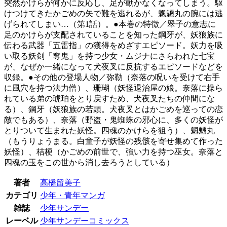
突然かけらが何かに反応し、足が動かなくなってしまう。駆
けつけてきたかごめの矢で難を逃れるが、魍魎丸の腕には逃
げられてしまい…（第1話）。●本巻の特徴／翠子の意志に
足のかけらが支配されていることを知った鋼牙が、妖狼族に
伝わる武器「五雷指」の獲得をめざすエピソード。妖力を吸
い取る妖剣「奪鬼」を持つ少女・ムジナにさらわれた七宝
が、なぜか一緒になって犬夜叉に反抗するエピソードなどを
収録。●その他の登場人物／弥勒（奈落の呪いを受けて右手
に風穴を持つ法力僧）、珊瑚（妖怪退治屋の娘。奈落に操ら
れている弟の琥珀をとり戻すため、犬夜叉たちの仲間にな
る）、鋼牙（妖狼族の若頭。犬夜叉とはかごめを巡っての恋
敵でもある）、奈落（野盗・鬼蜘蛛の邪心に、多くの妖怪が
とりついて生まれた妖怪。四魂のかけらを狙う）、魍魎丸
（もうりょうまる。白童子が妖怪の残骸を寄せ集めて作った
妖怪）、桔梗（かごめの前世で、強い力を持つ巫女。奈落と
四魂の玉をこの世から消し去ろうとしている）
著者
高橋留美子
カテゴリ
少年・青年マンガ
雑誌
少年サンデー
レーベル
少年サンデーコミックス