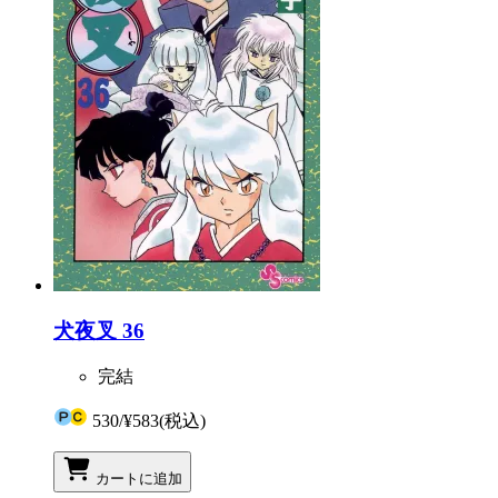
犬夜叉 36
完結
530
/
¥583
(税込)
カートに追加