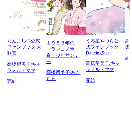
らんま1／2公式
うる星やつら公
高
１９８３年の
ファンブック 大
式ファンブック
集
「ラブコメ青
DancingStar
歓喜
春」少年サンデ
高
ー
高橋留美子/キャ
高橋留美子/キャ
ラメル・ママ
ラメル・ママ
高橋留美子/あだ
ち充
完結
完結