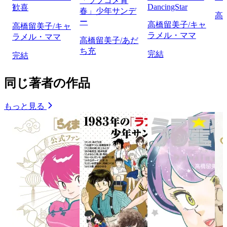
「ラブコメ青
DancingStar
歓喜
春」少年サンデ
高
ー
高橋留美子/キャ
高橋留美子/キャ
ラメル・ママ
ラメル・ママ
高橋留美子/あだ
ち充
完結
完結
同じ著者の作品
もっと見る