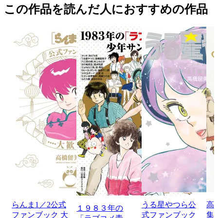
この作品を読んだ人におすすめの作品
らんま1／2公式
うる星やつら公
高
１９８３年の
ファンブック 大
式ファンブック
集