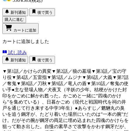
530
/
¥583
(税込)
新刊通知
後で買う
購入に進む
カートに追加
カートに追加しました
試し読み
新刊通知
後で買う
▼第1話／かけらの異変▼第2話／狼の墓場▼第3話／宝の守
り役▼第4話／五雷指▼第5話／ムジナ▼第6話／大義▼第7話
／奪鬼▼第8話／刀秋▼第9話／竜人の盾▼第10話／奪鬼の使
い手●主な登場人物／犬夜叉（半妖の少年。桔梗がかけた封
印をかごめに解かれ甦った。かごめと一緒に”四魂のかけ
ら”を集めている）、日暮かごめ（現代と戦国時代を祠の井
戸を通じて行き来する中学3年生）●あらすじ／魍魎丸の臭
いを追う鋼牙が、たどり着いた場所にいたのは”一本の腕”だ
け。だがその腕が鋼牙の両足に埋め込まれた四魂のかけらを
狙って動き出した。自慢の素早さで攻撃をかわす鋼牙だが、