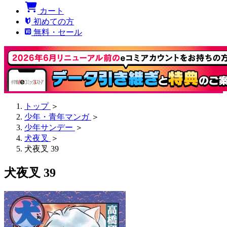
カート
初めての方
無料・セール
トップ
＞
少年・青年マンガ
＞
少年サンデー
＞
犬夜叉
＞
犬夜叉 39
犬夜叉 39