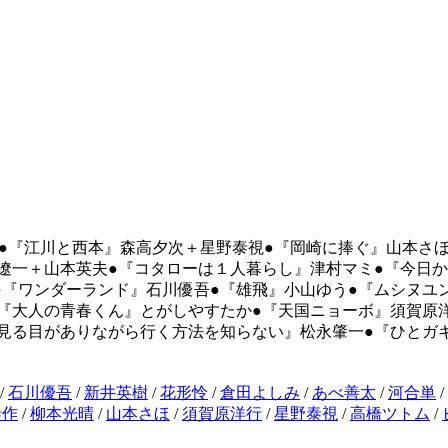
光晴●『江川と西本』森高夕次＋星野泰視●『岡崎に捧ぐ』山本さ
遼一＋山本英夫●『コタローは１人暮らし』津村マミ●『今日
正博●『ワンダーランド』石川優吾●『雄飛』小山ゆう●『ムシヌ
『大人の青春くん』とがしやすたか●『天国ニョーボ』須賀原洋
で見る目がありながら行く方法を知らない』松永肇一●『ひと
/
石川優吾
/
新井英樹
/
花形怜
/
倉田よしみ
/
あべ善太
/
河合単
/
泰作
/
柳本光晴
/
山本さほ
/
須賀原洋行
/
星野泰視
/
高橋ツトム
/