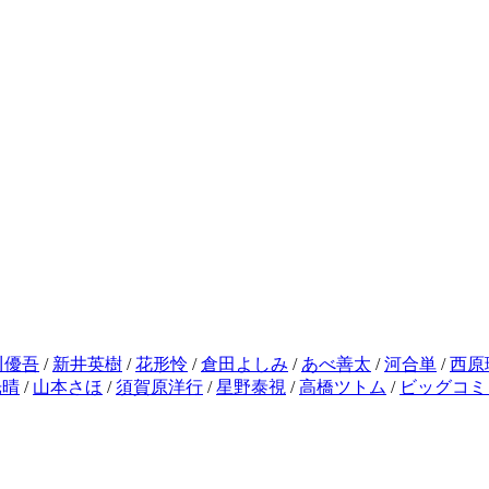
川優吾
/
新井英樹
/
花形怜
/
倉田よしみ
/
あべ善太
/
河合単
/
西原
光晴
/
山本さほ
/
須賀原洋行
/
星野泰視
/
高橋ツトム
/
ビッグコミ