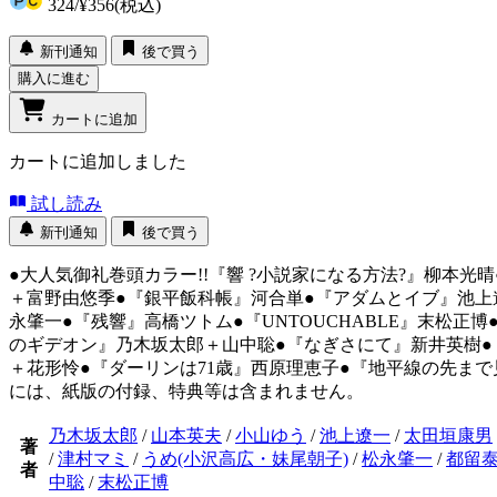
324
/
¥356
(税込)
新刊通知
後で買う
購入に進む
カートに追加
カートに追加しました
試し読み
新刊通知
後で買う
●大人気御礼巻頭カラー!!『響 ?小説家になる方法?』柳本
＋富野由悠季●『銀平飯科帳』河合単●『アダムとイブ』池上
永肇一●『残響』高橋ツトム●『UNTOUCHABLE』末松
のギデオン』乃木坂太郎＋山中聡●『なぎさにて』新井英樹●
＋花形怜●『ダーリンは71歳』西原理恵子●『地平線の先ま
には、紙版の付録、特典等は含まれません。
乃木坂太郎
/
山本英夫
/
小山ゆう
/
池上遼一
/
太田垣康男
著
/
津村マミ
/
うめ(小沢高広・妹尾朝子)
/
松永肇一
/
都留
者
中聡
/
末松正博