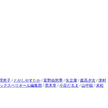
理恵子
/
とがしやすたか
/
富野由悠季
/
矢立肇
/
森高夕次
/
津村
ックスペリオール編集部
/
荒木宰
/
小豆だるま
/
山中聡
/
末松