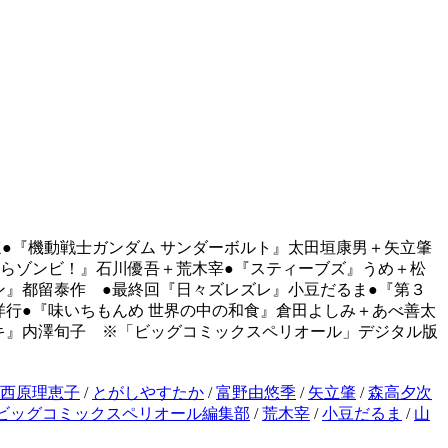
ほ●『機動戦士ガンダム サンダーボルト』太田垣康男＋矢立肇
からゾンビ！』石川優吾＋荒木宰●『スティーブズ』うめ＋松
ユン』都留泰作 ●最終回『日々ズレズレ』小豆だるま●『第３
行●『味いちもんめ 世界の中の和食』倉田よしみ＋あべ善太
ガキ』内澤旬子 ※「ビッグコミックスペリオール」デジタル版
西原理恵子
/
とがしやすたか
/
富野由悠季
/
矢立肇
/
森高夕次
ビッグコミックスペリオール編集部
/
荒木宰
/
小豆だるま
/
山