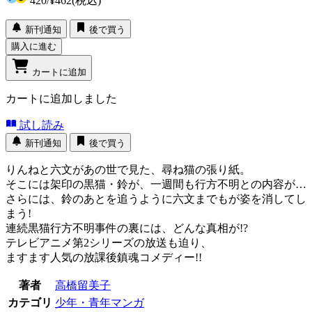
420
/
¥462
(税込)
新刊通知
後で買う
購入に進む
カートに追加
カートに追加しました
試し読み
新刊通知
後で買う
りんねと六文があの世で見た、尋ね猫の張り紙。
そこには架印の黒猫・鈴が、一週間も行方不明との内容が…
さらには、鈴のあとを追うように六文までもが姿を消してし
まう!
連続黒猫行方不明事件の裏には、どんな真相が!?
テレビアニメ第2シリーズの放送も迫り、
ますます人気の放課後鎮魂コメディー!!
著者
高橋留美子
カテゴリ
少年・青年マンガ