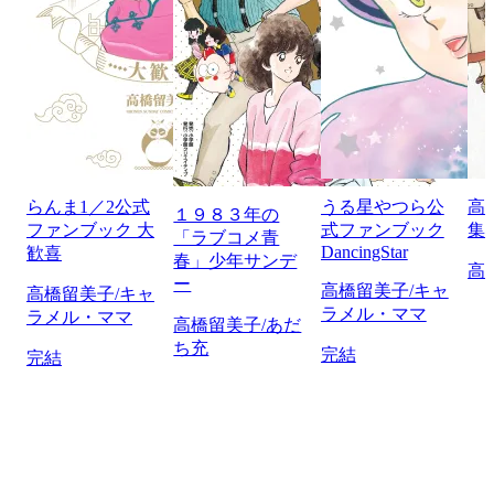
らんま1／2公式
うる星やつら公
高
１９８３年の
ファンブック 大
式ファンブック
集
「ラブコメ青
DancingStar
歓喜
春」少年サンデ
高
ー
高橋留美子/キャ
高橋留美子/キャ
ラメル・ママ
ラメル・ママ
高橋留美子/あだ
ち充
完結
完結