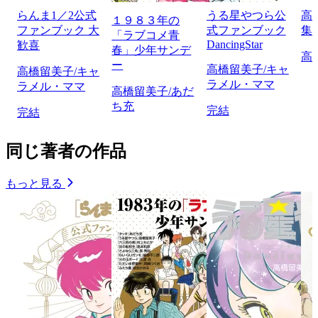
らんま1／2公式
うる星やつら公
高
１９８３年の
ファンブック 大
式ファンブック
集
「ラブコメ青
DancingStar
歓喜
春」少年サンデ
高
ー
高橋留美子/キャ
高橋留美子/キャ
ラメル・ママ
ラメル・ママ
高橋留美子/あだ
ち充
完結
完結
同じ著者の作品
もっと見る