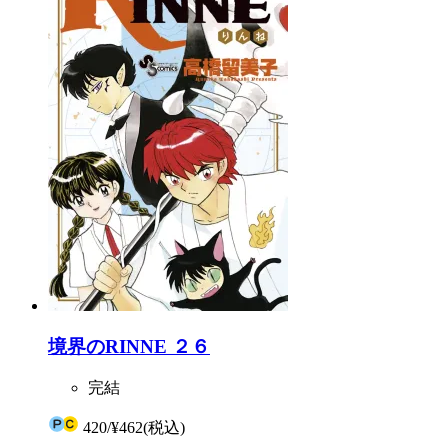
境界のRINNE ２６
完結
420
/
¥462
(税込)