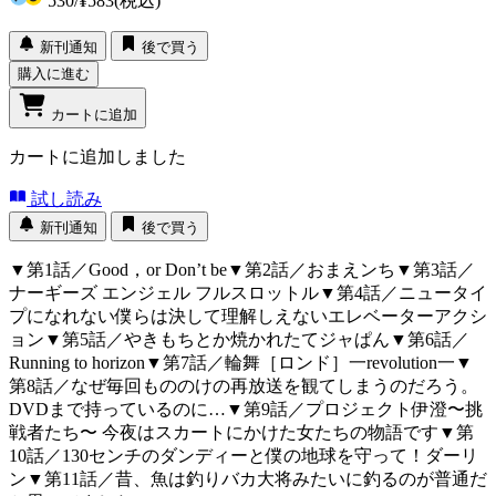
530
/
¥583
(税込)
新刊通知
後で買う
購入に進む
カートに追加
カートに追加しました
試し読み
新刊通知
後で買う
▼第1話／Good，or Don’t be▼第2話／おまえンち▼第3話／
ナーギーズ エンジェル フルスロットル▼第4話／ニュータイ
プになれない僕らは決して理解しえないエレベーターアクシ
ョン▼第5話／やきもちとか焼かれたてジャぱん▼第6話／
Running to horizon▼第7話／輪舞［ロンド］一revolution一▼
第8話／なぜ毎回もののけの再放送を観てしまうのだろう。
DVDまで持っているのに…▼第9話／プロジェクト伊澄〜挑
戦者たち〜 今夜はスカートにかけた女たちの物語です▼第
10話／130センチのダンディーと僕の地球を守って！ダーリ
ン▼第11話／昔、魚は釣りバカ大将みたいに釣るのが普通だ