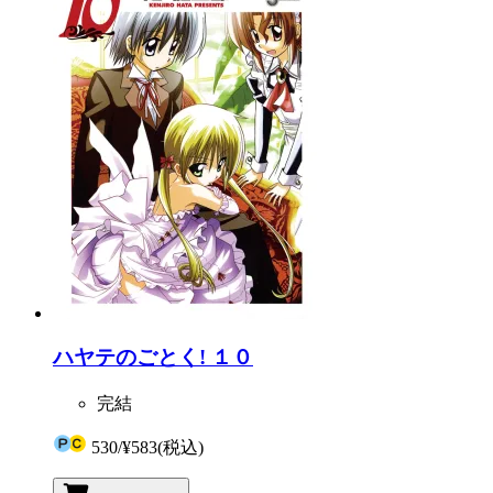
ハヤテのごとく! １０
完結
530
/
¥583
(税込)