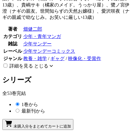
13歳）、貴嶋サキ（橘家のメイド。うっかり屋）、鷺ノ宮伊
澄（ナギの親友。世間知らずの天然お嬢様）、愛沢咲夜（ナ
ギの親戚で幼なじみ。お笑いに厳しい13歳）
著者
畑健二郎
カテゴリ
少年・青年マンガ
雑誌
少年サンデー
レーベル
少年サンデーコミックス
ジャンル
教養・雑学
/
ギャグ
/
映像化・受賞作
詳細を見る
とじる
シリーズ
全53巻完結
1巻から
最新刊から
未購入分をまとめてカートに追加