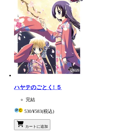
ハヤテのごとく! ５
完結
530
/
¥583
(税込)
カートに追加