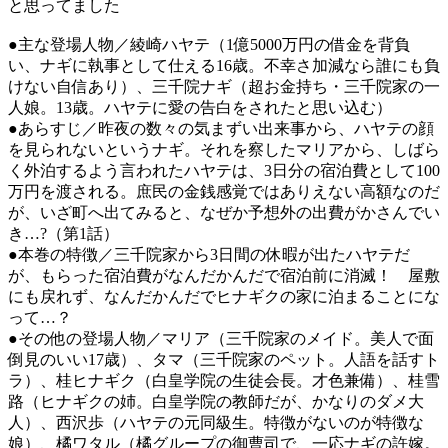
と思ってました
●主な登場人物／綾崎ハヤテ（1億5000万円の借金を背負
い、ナギに執事として仕える16歳。不幸さ加減なら誰にも負
けない自信あり）、三千院ナギ（超お金持ち・三千院家の一
人娘。13歳。ハヤテに愛の告白をされたと思い込む）
●あらすじ／昨夜の数々の気まずい出来事から、ハヤテの顔
を見られないというナギ。それを察したマリアから、しばら
く外泊するよう言われたハヤテは、3日分の宿泊費として100
万円を渡される。庶民の金銭感覚ではありえない高額なのだ
が、いざ町へ出てみると、なぜか予想外の出費がかさんでい
き…?（第1話）
●本巻の特徴／三千院家から3日間の休暇が出たハヤテだ
が、もらった宿泊費がなんだかんだで宿泊前に消滅！ 屋敷
にも戻れず、なんだかんだでヒナギクの家に泊まることにな
って…？
●その他の登場人物／マリア（三千院家のメイド。美人で面
倒見のいい17歳）、タマ（三千院家のペット。人語を話すト
ラ）、桂ヒナギク（白皇学院の生徒会長。才色兼備）、桂雪
路（ヒナギクの姉。白皇学院の教師だが、かなりのダメ大
人）、西沢歩（ハヤテの元同級生。特徴がないのが特徴な
娘）、橘ワタル（橘グループの御曹司で、一応ナギの許嫁。