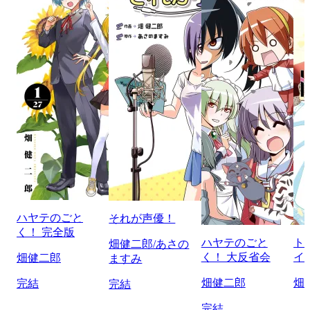
ハヤテのごと
それが声優！
く！ 完全版
ハヤテのごと
ト
畑健二郎/あさの
く！ 大反省会
イ
畑健二郎
ますみ
畑健二郎
畑
完結
完結
完結