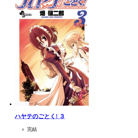
ハヤテのごとく! ３
完結