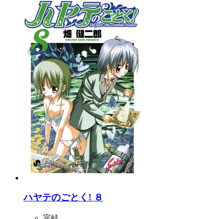
ハヤテのごとく! ８
完結