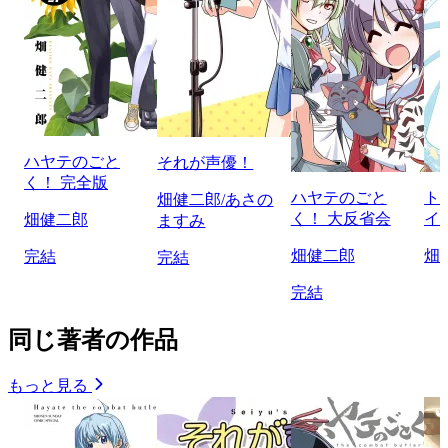
ハヤテのごと
それが声優！
く！ 完全版
ハヤテのごと
ト
畑健二郎/あさの
く！ 大反省会
イ
畑健二郎
ますみ
畑健二郎
畑
完結
完結
完結
同じ著者の作品
もっと見る