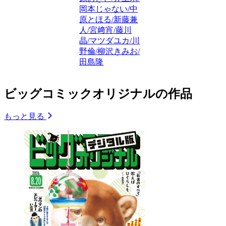
岡本じゃない/中
原とほる/新藤兼
人/宮﨑宵/藤川
晶/マツダユカ/川
野倫/柳沢きみお/
田島隆
ビッグコミックオリジナルの作品
もっと見る