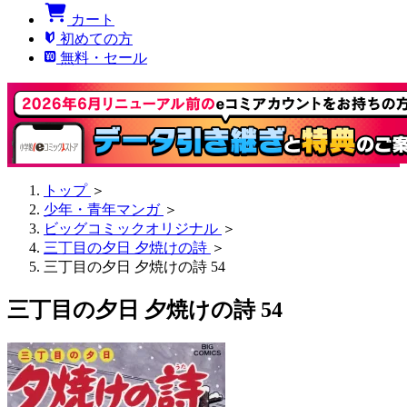
カート
初めての方
無料・セール
トップ
＞
少年・青年マンガ
＞
ビッグコミックオリジナル
＞
三丁目の夕日 夕焼けの詩
＞
三丁目の夕日 夕焼けの詩 54
三丁目の夕日 夕焼けの詩 54