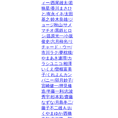
ィー/西尾雄太/若
狭星/香川まさひ
と/有永イネ/太田
基之/鈴木良雄/ジ
ョージ秋山/サメ
マチオ/黒鉄ヒロ
シ/昌原光一/小坂
俊史/六月柿光/リ
チャード・ウー/
市川ラク/夢枕獏/
やまあき連理/カ
ラシユニコ/相澤
いくえ/曽根富美
子/くれよんカン
パニー/卯月妙子/
宮崎健一/押見修
造/半藤一利/志波
秀宇/杉本彩/齋藤
なずな/月島冬二/
藤子不二雄Ａ/お
くやまゆか/西條