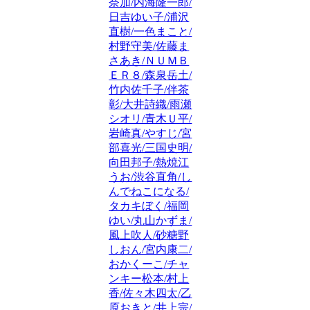
奈加/内海隆一郎/
日吉ゆい子/浦沢
直樹/一色まこと/
村野守美/佐藤ま
さあき/ＮＵＭＢ
ＥＲ８/森泉岳土/
竹内佐千子/伴茶
彰/大井詩織/雨瀬
シオリ/青木Ｕ平/
岩崎真/やすじ/宮
部喜光/三国史明/
向田邦子/熱焼江
うお/渋谷直角/し
んでねこになる/
タカキぼく/福岡
ゆい/丸山かずま/
風上吹人/砂糖野
しおん/宮内康二/
おかくーこ/チャ
ンキー松本/村上
香/佐々木四太/乙
原おきと/井上宗/