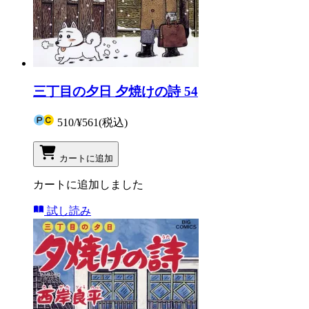
三丁目の夕日 夕焼けの詩 54
510
/
¥561
(税込)
カートに追加
カートに追加しました
試し読み