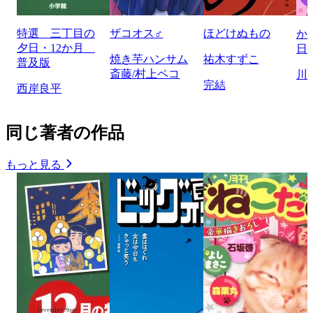
特選 三丁目の
ザコオス♂
ほどけぬもの
か
夕日・12か月
日
焼き芋ハンサム
祐木すずこ
普及版
斎藤/村上ペコ
川
完結
西岸良平
同じ著者の作品
もっと見る