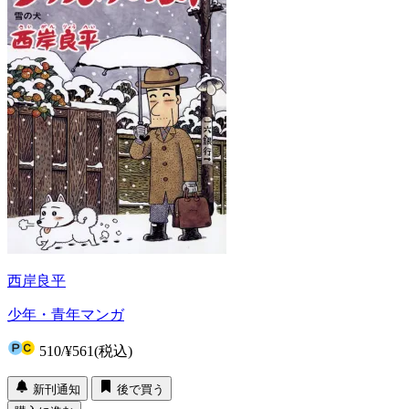
西岸良平
少年・青年マンガ
510
/
¥561
(税込)
新刊通知
後で買う