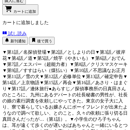
購入に進む
カートに追加
カートに追加しました
試し読み
新刊通知
後で買う
▼第1話／名探偵登場▼第2話／としよりの日▼第3話／彼岸
花▼第4話／道▼第5話／焼芋（やきいも）▼第6話／おでん
▼第7話／エスパー（超能力者）▼第8話／クリスマスケーキ
▼第9話／すすはらい（煤払い）▼第10話／不思議なお正月
▼第11話／雪の犬▼第12話／必修単位▼第13話／確定申告▼
第14話／上京物語▼第15話／再会▼第16話／あさり・はまぐ
り▼第17話／連休旅行●あらすじ／探偵事務所の日真田さん
のところに、九州にあるデパートの社長秘書の男性が、社長
の娘の素行調査を依頼しにやってきた。東京の女子大に入
り、寮で暮らしているお嬢さんにボーイフレンドが出来たよ
うなので調べて欲しい、とのこと。久々の依頼に張り切る日
真田さんだったが…（第1話）。▼小学生のひろ子ちゃん
は、耳が遠くて歩くのが遅いおばあちゃんと一緒にいるとつ