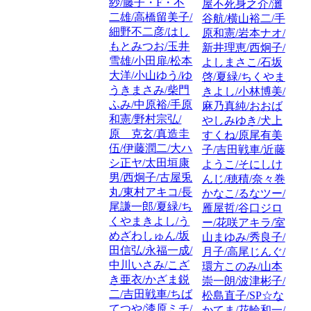
紗/藤子・F・不
屋不死身之介/灘
二雄/高橋留美子/
谷航/横山裕二/手
細野不二彦/はし
原和憲/岩本ナオ/
もとみつお/玉井
新井理恵/西炯子/
雪雄/小田扉/松本
よしまさこ/石坂
大洋/小山ゆう/ゆ
啓/夏緑/ちくやま
うきまさみ/柴門
きよし/小林博美/
ふみ/中原裕/手原
麻乃真純/おおば
和憲/野村宗弘/
やしみゆき/犬上
原 克玄/真造圭
すくね/原尾有美
伍/伊藤潤二/大ハ
子/吉田戦車/近藤
シ正ヤ/太田垣康
ようこ/そにしけ
男/西炯子/古屋兎
んじ/穂積/奈々巻
丸/東村アキコ/長
かなこ/るなツー/
尾謙一郎/夏緑/ち
雁屋哲/谷口ジロ
くやまきよし/う
ー/花咲アキラ/室
めざわしゅん/坂
山まゆみ/秀良子/
田信弘/永福一成/
月子/高尾じんぐ/
中川いさみ/こざ
環方このみ/山本
き亜衣/かざま鋭
崇一朗/波津彬子/
二/吉田戦車/ちば
松島直子/SP☆な
てつや/漆原ミチ/
かてま/花輪和一/