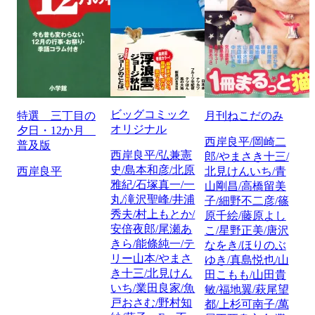
ビッグコミック
特選 三丁目の
月刊ねこだのみ
オリジナル
夕日・12か月
西岸良平/岡崎二
普及版
西岸良平/弘兼憲
郎/やまさき十三/
史/島本和彦/北原
西岸良平
北見けんいち/青
雅紀/石塚真一/一
山剛昌/高橋留美
丸/滝沢聖峰/井浦
子/細野不二彦/篠
秀夫/村上もとか/
原千絵/藤原よし
安倍夜郎/尾瀬あ
こ/星野正美/唐沢
きら/能條純一/テ
なをき/ほりのぶ
リー山本/やまさ
ゆき/真島悦也/山
き十三/北見けん
田こもも/山田貴
いち/業田良家/魚
敏/福地翼/萩尾望
戸おさむ/野村知
都/上杉可南子/萬