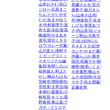
山本おさむ/谷口
黒娜さかき/宮川
ジロー/石原まこ
亜希子/姫川きら
ちん/とがしやす
ら/山本さほ/杉
たか/あまやゆう
作/神坂智子/水木
き/中村真理子/室
しげる/美里あづ
井大資/永松潔/高
さ/内山良治/ジョ
橋遠州/やまあき
ージ秋山/大島弓
道屯/望月ミネタ
子/IKARING/Ｕ
ロウ/カレー沢薫/
ＲＡＥＶＯ/紀伊
山川直人/津村マ
カンナ/やまだ紫/
ミ/ビッグコミッ
内藤らぶか/唐木
クオリジナル編
田忠/佐藤マキ/樹
集部/有間しのぶ/
崎聖/相澤いくえ/
稲井雄人/村上た
今井康恵/横山キ
かし/楠みちはる/
ムチ/杉田明/今日
宮崎克/増田俊也/
マチ子/佐久間薫/
市田実/太宰治/福
近藤史恵
本伸行/森栗丸/小
林有吾/キリエ/星
野泰視/奥山直/ア
ガサ・クリステ