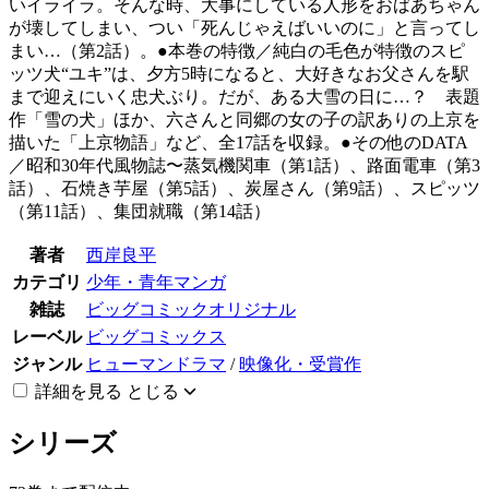
いイライラ。そんな時、大事にしている人形をおばあちゃん
が壊してしまい、つい「死んじゃえばいいのに」と言ってし
まい…（第2話）。●本巻の特徴／純白の毛色が特徴のスピ
ッツ犬“ユキ”は、夕方5時になると、大好きなお父さんを駅
まで迎えにいく忠犬ぶり。だが、ある大雪の日に…？ 表題
作「雪の犬」ほか、六さんと同郷の女の子の訳ありの上京を
描いた「上京物語」など、全17話を収録。●その他のDATA
／昭和30年代風物誌〜蒸気機関車（第1話）、路面電車（第3
話）、石焼き芋屋（第5話）、炭屋さん（第9話）、スピッツ
（第11話）、集団就職（第14話）
著者
西岸良平
カテゴリ
少年・青年マンガ
雑誌
ビッグコミックオリジナル
レーベル
ビッグコミックス
ジャンル
ヒューマンドラマ
/
映像化・受賞作
詳細を見る
とじる
シリーズ