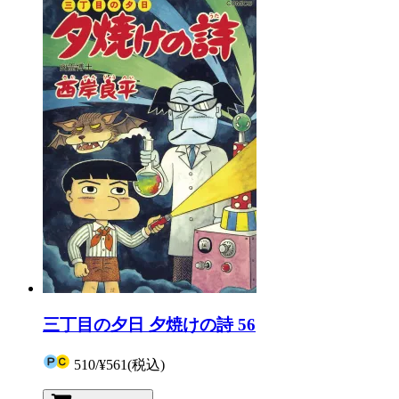
三丁目の夕日 夕焼けの詩 56
510
/
¥561
(税込)