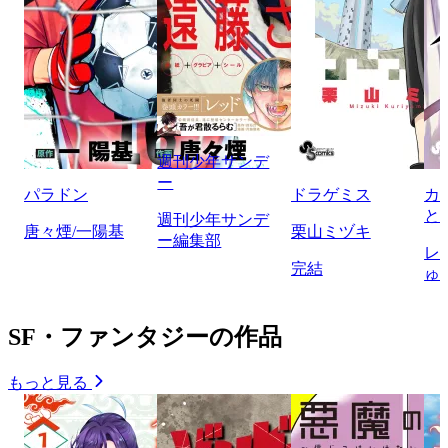
週刊少年サンデ
ー
パラドン
ドラゲミス
カ
と
週刊少年サンデ
唐々煙/一陽基
栗山ミヅキ
ー編集部
レ
完結
ゅ
SF・ファンタジーの作品
もっと見る