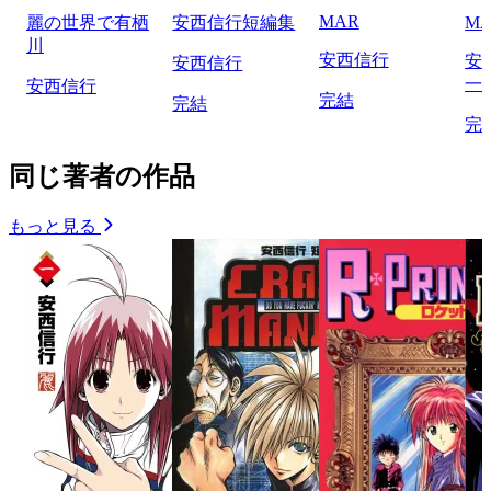
MAR
麗の世界で有栖
安西信行短編集
MA
川
安西信行
安
安西信行
一
安西信行
完結
完結
完
同じ著者の作品
もっと見る