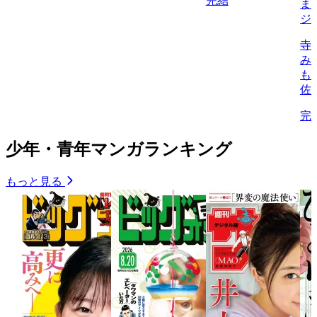
完結
ま
ジ
寺
み
も
佐
完
少年・青年マンガランキング
もっと見る