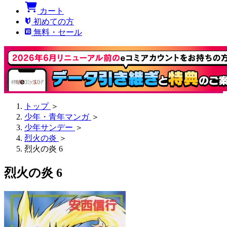
カート
初めての方
無料・セール
トップ
＞
少年・青年マンガ
＞
少年サンデー
＞
烈火の炎
＞
烈火の炎 6
烈火の炎 6