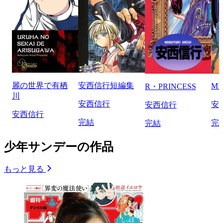
麗の世界で有栖
安西信行短編集
MI
R・PRINCESS
川
安西信行
安
安西信行
安西信行
完結
完
完結
少年サンデーの作品
もっと見る