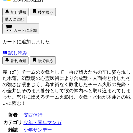
新刊通知
後で買う
購入に進む
カートに追加
カートに追加しました
試し読み
新刊通知
後で買う
麗（幻）チームの次鋒として、再び烈火たちの前に姿を現し
た木蓮。幻獣朗の心霊医術により合成獣・人面樹と化したそ
の強さは凄まじく、為す術なく敗北したチーム火影の先鋒・
小金井はそのまま養分として彼の体内へと取り込まれてしま
った。怒りに燃えるチーム火影は、次鋒・水鏡が木蓮との戦
いに臨む！
著者
安西信行
カテゴリ
少年・青年マンガ
雑誌
少年サンデー