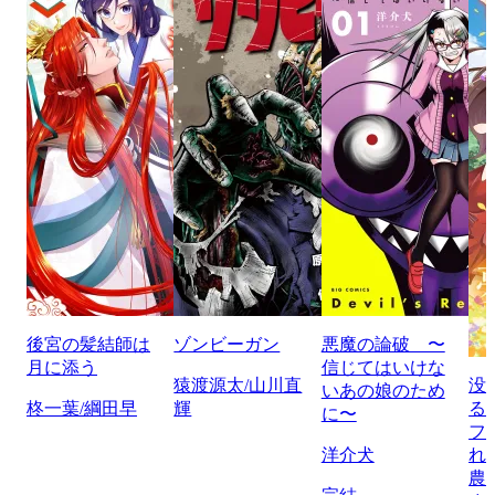
後宮の髪結師は
ゾンビーガン
悪魔の論破 〜
月に添う
信じてはいけな
猿渡源太/山川直
没
いあの娘のため
柊一葉/綱田早
輝
る
に〜
フ
洋介犬
れ
農