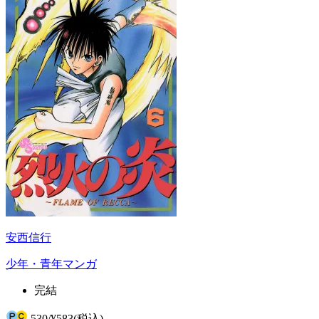
安西信行
少年・青年マンガ
完結
530
/
¥583
(税込)