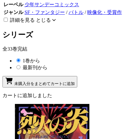
レーベル
少年サンデーコミックス
ジャンル
SF・ファンタジー
/
バトル
/
映像化・受賞作
詳細を見る
とじる
シリーズ
全33巻完結
1巻から
最新刊から
未購入分をまとめてカートに追加
カートに追加しました