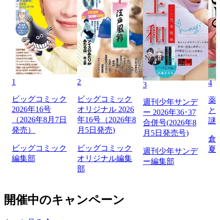
1
2
4
3
ビッグコミック
ビッグコミック
薬
週刊少年サンデ
2026年16号
オリジナル 2026
と
ー 2026年36･37
（2026年8月7日
年16号（2026年8
謎
合併号(2026年8
発売）
月5日発売)
月5日発売号)
倉
ビッグコミック
ビッグコミック
夏
週刊少年サンデ
編集部
オリジナル編集
ー編集部
部
開催中のキャンペーン