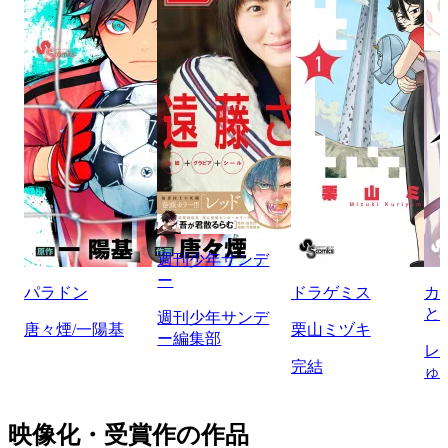
週刊少年サンデ
ー
パラドン
ドラゲミス
カ
と
週刊少年サンデ
唐々煙/一陽基
栗山ミヅキ
ー編集部
レ
完結
ゅ
映像化・受賞作の作品