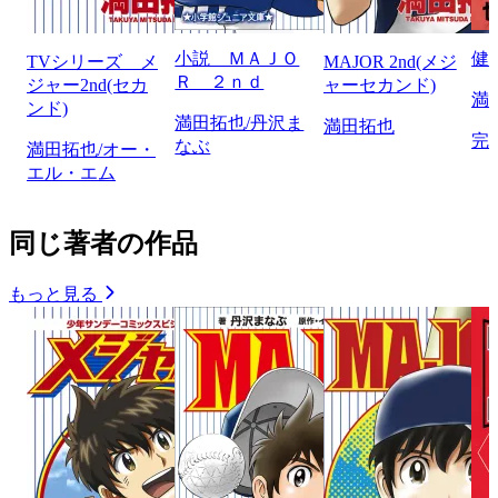
小説 ＭＡＪＯ
健
TVシリーズ メ
MAJOR 2nd(メジ
Ｒ ２ｎｄ
ジャー2nd(セカ
ャーセカンド)
満
ンド)
満田拓也/丹沢ま
満田拓也
完
なぶ
満田拓也/オー・
エル・エム
同じ著者の作品
もっと見る