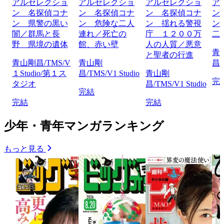
アルセレクショ
アルセレクショ
アルセレクショ
ア
ン 名探偵コナ
ン 名探偵コナ
ン 名探偵コナ
ン
ン 県警の黒い
ン 危険な二人
ン 揺れる警視
ン
闇／群馬と長
連れ／死亡の
庁 １２００万
二
野 県境の遺体
館、赤い壁
人の人質／悪意
青
と聖者の行進
青山剛昌/TMS/V
青山剛
昌/
１Studio/第１ス
昌/TMS/V1 Studio
青山剛
完
タジオ
昌/TMS/V1 Studio
完結
完結
完結
少年・青年マンガランキング
もっと見る