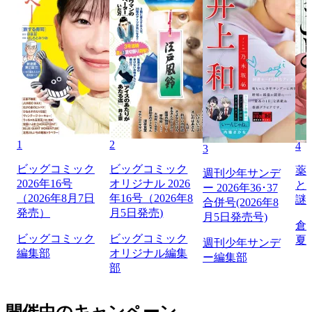
1
2
4
3
ビッグコミック
ビッグコミック
薬
週刊少年サンデ
2026年16号
オリジナル 2026
と
ー 2026年36･37
（2026年8月7日
年16号（2026年8
謎
合併号(2026年8
発売）
月5日発売)
月5日発売号)
倉
ビッグコミック
ビッグコミック
夏
週刊少年サンデ
編集部
オリジナル編集
ー編集部
部
開催中のキャンペーン