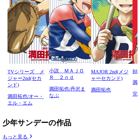
小説 ＭＡＪＯ
BU
TVシリーズ メ
MAJOR 2nd(メジ
Ｒ ２ｎｄ
ジャー2nd(セカ
ャーセカンド)
満
ンド)
満田拓也/丹沢ま
満田拓也
完
なぶ
満田拓也/オー・
エル・エム
少年サンデーの作品
もっと見る