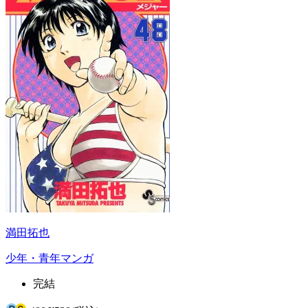
満田拓也
少年・青年マンガ
完結