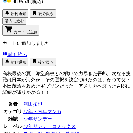
480
/
¥528
(税込)
新刊通知
後で買う
購入に進む
カートに追加
カートに追加しました
試し読み
新刊通知
後で買う
高校最後の夏、海堂高校との戦いで力尽きた吾郎。次なる挑
戦は日本か海外か…その選択を決定づけたのは、かつて父・
本田茂治を殺めたギブソンだった！アメリカへ渡った吾郎に
試練が降りかかる！！
著者
満田拓也
カテゴリ
少年・青年マンガ
雑誌
少年サンデー
レーベル
少年サンデーコミックス