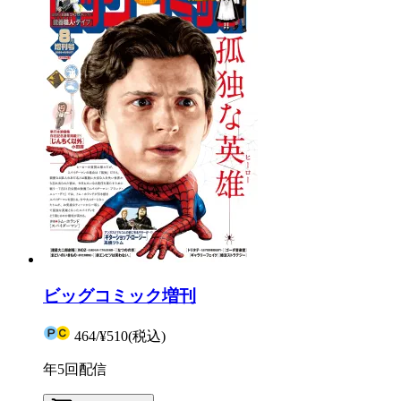
ビッグコミック増刊
464
/
¥510
(税込)
年5回配信