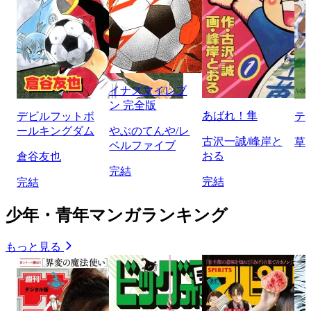
イナズマイレブ
ン 完全版
あばれ！隼
デビルフットボ
テ
ールキングダム
やぶのてんや/レ
古沢一誠/峰岸と
草
ベルファイブ
おる
倉谷友也
完結
完結
完結
少年・青年マンガランキング
もっと見る