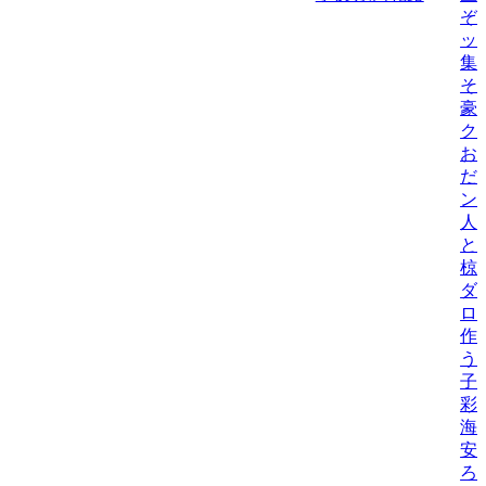
ぞ
ッ
集
そ
豪
ク
お
だ
ン
人
と
椋
ダ
ロ
作
う
子
彩
海
安
ろ