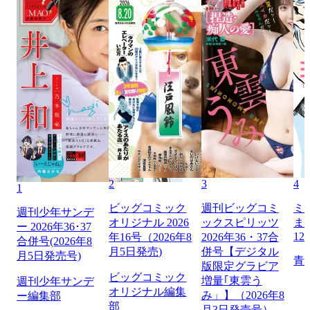
2
3
4
1
ビッグコミック
週刊ビッグコミ
ミ
週刊少年サンデ
オリジナル 2026
ックスピリッツ
ま
ー 2026年36･37
12
年16号（2026年8
2026年36・37合
合併号(2026年8
月5日発売)
併号【デジタル
月5日発売号)
青
版限定グラビア
ビッグコミック
増量｢東雲う
週刊少年サンデ
オリジナル編集
み」】（2026年8
ー編集部
部
月3日発売号）