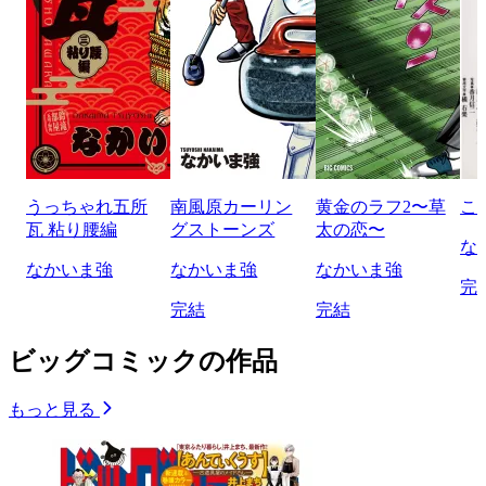
うっちゃれ五所
南風原カーリン
黄金のラフ2〜草
こ
瓦 粘り腰編
グストーンズ
太の恋〜
な
なかいま強
なかいま強
なかいま強
完
完結
完結
ビッグコミックの作品
もっと見る