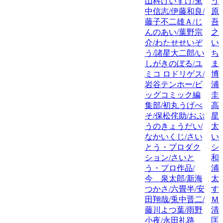
山科けいすけ/兎
う
中信志/伊藤和良/
原
藤子不二雄Ａ/じ
吾
んのあい/葉野宗
之
介/わたせせいぞ
い
う/諸星大二郎/い
ち
しがきのぼる/ユ
ま
ミコ ロドリゲス/
博
岩谷テンホー/ビ
浦
ッグコミック編
圭
集部/初丸うげべ
高
そ/保松侘助/おぷ
星
うのきょうだい/
太
なかいくじ/さい
い
とう・プロダク
シ
ション/さいと
和
う・プロ作品/
浦
今 泉太郎/新海
太
つかさ/六畳半/安
す
田翔哉/兎中晋二/
Ｍ
藤川よつ葉/雨野
清
小夜/永田礼路
匡