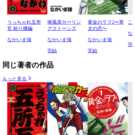
うっちゃれ五所
南風原カーリン
黄金のラフ2〜草
こ
瓦 粘り腰編
グストーンズ
太の恋〜
な
なかいま強
なかいま強
なかいま強
完
完結
完結
同じ著者の作品
もっと見る