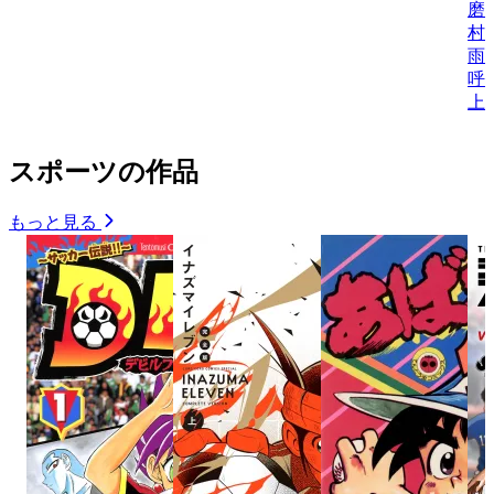
磨
村
雨
呼
上
スポーツの作品
もっと見る