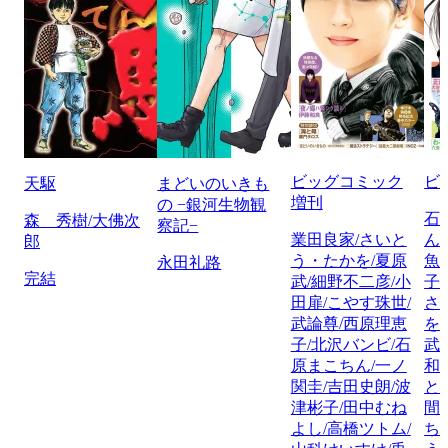
ビッグコミック
ビ
天駆
まどいのいきも
増刊
の −銀河生物観
石
森 秀樹/大佛次
察記−
業田良家/さいと
ん
郎
う・たかを/夏原
魚
永田礼路
完結
武/細野不二彦/小
子
田扉/こやす珠世/
さ
武論尊/西原理恵
を
子/北沢バンビ/石
武
原まこちん/一ノ
和
関圭/吉田史朗/波
と
津彬子/田中むね
間
よし/高橋ツトム/
ち