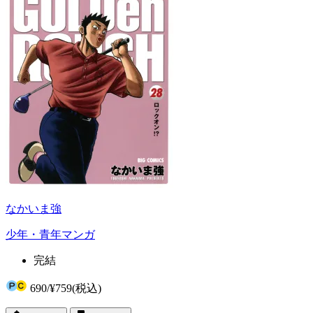
なかいま強
少年・青年マンガ
完結
690
/
¥759
(税込)