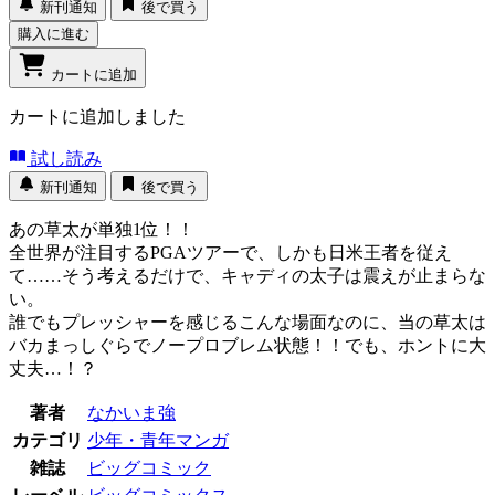
新刊通知
後で買う
購入に進む
カートに追加
カートに追加しました
試し読み
新刊通知
後で買う
あの草太が単独1位！！
全世界が注目するPGAツアーで、しかも日米王者を従え
て……そう考えるだけで、キャディの太子は震えが止まらな
い。
誰でもプレッシャーを感じるこんな場面なのに、当の草太は
バカまっしぐらでノープロブレム状態！！でも、ホントに大
丈夫…！？
著者
なかいま強
カテゴリ
少年・青年マンガ
雑誌
ビッグコミック